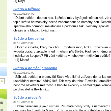
(1) Když...
Světlo a ložnice
01.10.2012 04:00
Dobré světlo – dobrou noc. Ložnice má v bytě jedinečnou roli: zón
teplé světlo harmonicky nechá zapomenout na náročný den. Nepotla
spánkového hormonu melatoninu a podporuje tak uvolněný spánek.
obrazu á la Magic: Uvádí na...
Světlo a koupelna
01.10.2012 03:00
Obraz v zrcadle, který zalichotí. Pondělní ráno, 6:30: Pozorován 
vypadá obraz v zrcadle hned mnohem přívětivěji. Rádi se k němu v
hodinku do koupele? Při vůni květin a v lichotivém měkkém světle?
(1) Modré...
Světlo a domácí pracovna
01.10.2012 02:00
Záblesk světla na pracovišti Stále více lidí si zařizuje doma kancel
uspořádání nemluví žádný šéf. Tak tedy do toho: Flexibilní lampička
nepřímé osvětlení místnosti a barvité akcenty – samozřejmá komb
polohovatelné flexibilní...
Světlo a předsíň
01.10.2012 01:00
ISE
Dobré osvětlení je jako úsměv. Přijímáte hosty vždy s úsměvem?
2/8
dokonale hodí svítidla Magic. Protože se staráte o přátelskou a lá