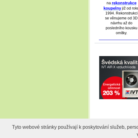
rekonstrukce
na
koupelny
již od rok
1994. Rekonstrukci
se věnujeme od 3D
návrhu až do
posledního kousku
omítky.
Tyto webové stránky používají k poskytování služeb, pers
Tyto webové stránky používají k poskytování služeb, pers
© 2009-2026 PARADI