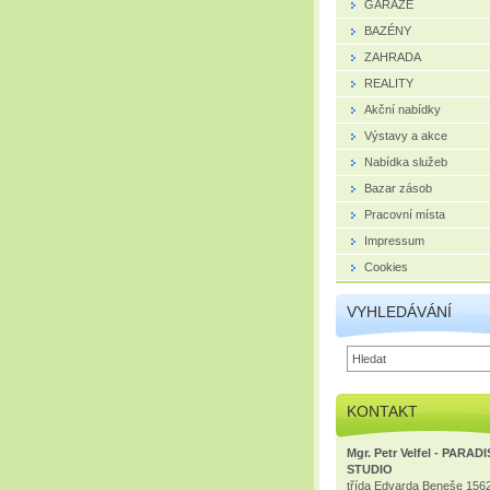
GARÁŽE
BAZÉNY
ZAHRADA
REALITY
Akční nabídky
Výstavy a akce
Nabídka služeb
Bazar zásob
Pracovní místa
Impressum
Cookies
VYHLEDÁVÁNÍ
KONTAKT
Mgr. Petr Velfel - PARAD
STUDIO
třída Edvarda Beneše 156