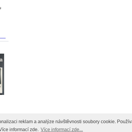
u
onalizaci reklam a analýze návštevnosti soubory cookie. Použív
onalizaci reklam a analýze návštěvnosti soubory cookie. Použív
SE STUDIO. Všechna práva vyhrazena.
Více informací zde.
Více informací zde...
Více informací zde...