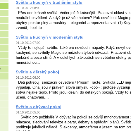
Světlo a kuchyň v tradičním stylu
01.10.2012 08:00
Přes den krásně světlá. Večer ještě krásnější. Pracovní oblast v 
neutrální osvětlení. A když je už vše hotovo? Pak osvětlení Magic 
obytný prostor plný atmosféry – elegantní a reprezentativní. (1) Kdy
zvenčí, LooLite...
Světlo a kuchyň v moderním stylu
01.10.2012 07:00
Vždy to nejlepší světlo. Také pro nevšední nápady. Když nevyhovuj
kuchyně, se svítidly Magic se můžete stylově odvázat. Pracovní obl
funkčně a beze stínů. A v odlehlých zákoutích se světelné efekty po
mimořádnou...
y
Světlo a dětský pokoj
01.10.2012 06:00
Děti potřebují senzační osvětlení? Prosím, račte. Svitidla LED n
vypadají. Ona jsou v pravém slova smyslu »cool«: protože vyzařují
sotva nějaké teplo. Proto jsou ideální do dětských pokojů. Vždy to 
učení, chatování,...
Světlo a obývací pokoj
01.10.2012 05:00
Světlo pro požitkáře V obývacím pokoji se odvíjí mnohotvárnost ž
Í
relaxace, sledování televize a party, debaty a spřádání plánů. Světl
podřizuje jakékoli náladě. S akcenty, atmosférou a jasem na tom 