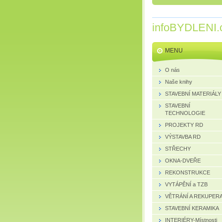
infoBYDLENI.
MENU
O nás
Naše knihy
STAVEBNÍ MATERIÁLY
STAVEBNÍ
TECHNOLOGIE
PROJEKTY RD
VÝSTAVBA RD
STŘECHY
OKNA-DVEŘE
REKONSTRUKCE
VYTÁPĚNÍ a TZB
VĚTRÁNÍ A REKUPER
STAVEBNÍ KERAMIKA
INTERIÉRY-Místnosti