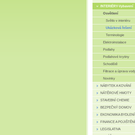
INTERIÉRY-Vybavení
Osvětlení
Světlo v interiéru
Ukázková řešení
Terminologie
Elektroinstalace
Podlahy
Podlahové krytiny
Schodiště
Filtrace a úprava vod
Novinky
NÁBYTEK A KOVÁNÍ
NÁTĚROVÉ HMOTY
STAVEBNÍ CHEMIE
BEZPEČNÝ DOMOV
EKONOMIKA BYDLENÍ
FINANCE A POJIŠTĚN
LEGISLATIVA