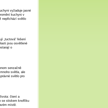
kuchyni vyžaduje jasné
promění kuchyni v
ž nepřichází světlo
í „tuctová“ řešení
asti jsou osvětlené
starají o
ejenom senzačně
 mnoho světla, ale
správné světlo pro
ivota: čtení a
o se stiskem knoflíku
pravém místě.