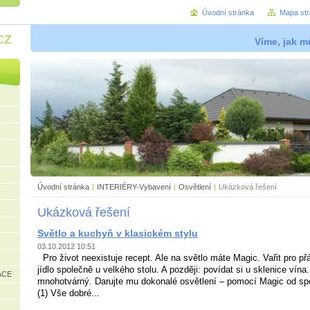
Úvodní stránka
Mapa st
cz
Víme, jak mů
Úvodní stránka
|
INTERIÉRY-Vybavení
|
Osvětlení
|
Ukázková řešení
Ukázková řešení
Světlo a kuchyň v klasickém stylu
03.10.2012 10:51
Pro život neexistuje recept. Ale na světlo máte Magic. Vařit pro př
jídlo společně u velkého stolu. A později: povídat si u sklenice vína.
ACE
mnohotvárný. Darujte mu dokonalé osvětlení – pomocí Magic od s
(1) Vše dobré...