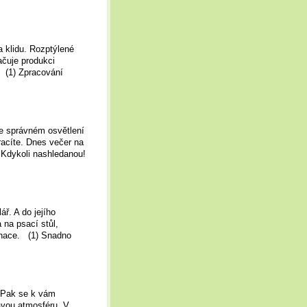
a klidu. Rozptýlené
čuje produkci
 (1) Zpracování
ve správném osvětlení
racíte. Dnes večer na
 Kdykoli nashledanou!
ář. A do jejího
 na psací stůl,
inace. (1) Snadno
 Pak se k vám
kavou atmosféru. V