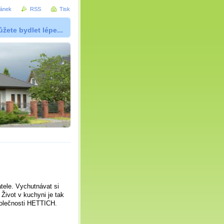
ránek
RSS
Tisk
žete bydlet lépe...
átele. Vychutnávat si
 Život v kuchyni je tak
polečnosti HETTICH.