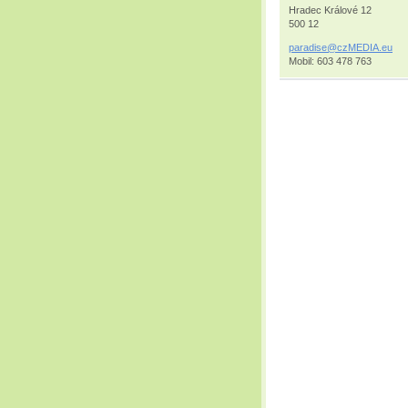
Hradec Králové 12
500 12
paradise
@czMEDIA
.eu
Mobil: 603 478 763