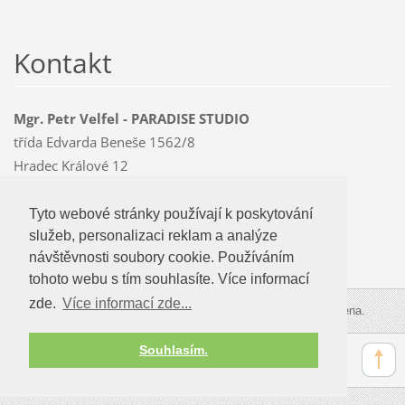
Kontakt
Mgr. Petr Velfel - PARADISE STUDIO
třída Edvarda Beneše 1562/8
Hradec Králové 12
500 12
Mobil: 603 478 763
Tyto webové stránky používají k poskytování
Tyto webové stránky používají k poskytování
paradise
@czMEDIA
.eu
služeb, personalizaci reklam a analýze
služeb, personalizaci reklam a analýze
návštevnosti soubory cookie. Používáním
návštěvnosti soubory cookie. Používáním
tohoto webu s tím souhlasíte.
tohoto webu s tím souhlasíte. Více informací
zde.
Více informací zde...
Více informací zde...
© 2009-2026 PARADISE STUDIO. Všechna práva vyhrazena.
Souhlasím.
Souhlasím.
Zobrazit:
Mobilní verzi
|
Standardní verzi