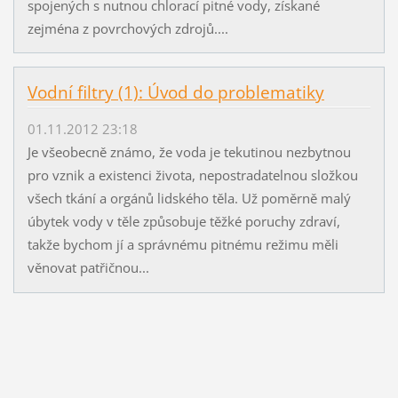
spojených s nutnou chlorací pitné vody, získané
zejména z povrchových zdrojů....
Vodní filtry (1): Úvod do problematiky
01.11.2012 23:18
Je všeobecně známo, že voda je tekutinou nezbytnou
pro vznik a existenci života, nepostradatelnou složkou
všech tkání a orgánů lidského těla. Už poměrně malý
úbytek vody v těle způsobuje těžké poruchy zdraví,
takže bychom jí a správnému pitnému režimu měli
věnovat patřičnou...