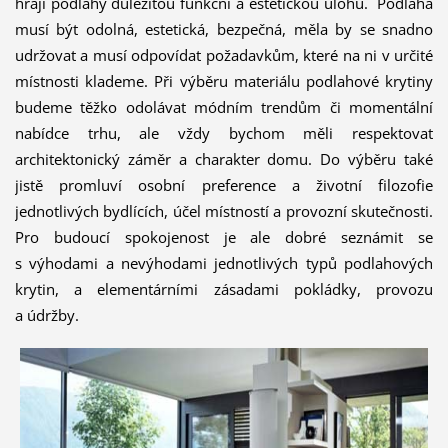
hrají podlahy důležitou funkční a estetickou úlohu. Podlaha
musí být odolná, estetická, bezpečná, měla by se snadno
udržovat a musí odpovídat požadavkům, které na ni v určité
místnosti klademe. Při výběru materiálu podlahové krytiny
budeme těžko odolávat módním trendům či momentální
nabídce trhu, ale vždy bychom měli respektovat
architektonický záměr a charakter domu. Do výběru také
jistě promluví osobní preference a životní filozofie
jednotlivých bydlících, účel místností a provozní skutečnosti.
Pro budoucí spokojenost je ale dobré seznámit se
s výhodami a nevýhodami jednotlivých typů podlahových
krytin, a elementárními zásadami pokládky, provozu
a údržby.