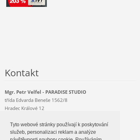
Kontakt
Mgr. Petr Velfel - PARADISE STUDIO
třída Edvarda Beneše 1562/8
Hradec Králové 12
500 12
Mobil: 603 478 763
Tyto webové stránky používají k poskytování
Tyto webové stránky používají k poskytování
paradise
@czMEDIA
.eu
služeb, personalizaci reklam a analýze
služeb, personalizaci reklam a analýze
návštevnosti soubory cookie. Používáním
návštěvnosti soubory cookie. Používáním