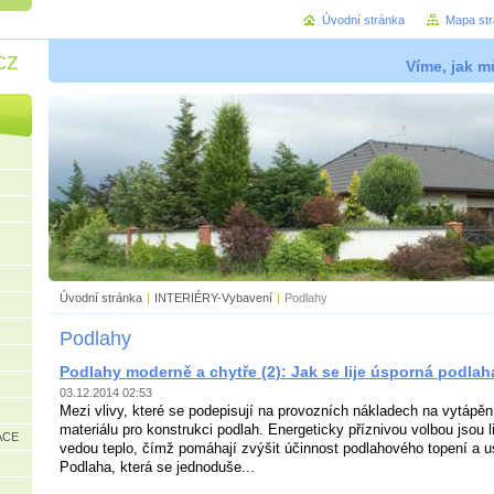
Úvodní stránka
Mapa st
cz
Víme, jak mů
Úvodní stránka
|
INTERIÉRY-Vybavení
|
Podlahy
Podlahy
Podlahy moderně a chytře (2): Jak se lije úsporná podlah
03.12.2014 02:53
Mezi vlivy, které se podepisují na provozních nákladech na vytápění
materiálu pro konstrukci podlah. Energeticky příznivou volbou jsou 
ACE
vedou teplo, čímž pomáhají zvýšit účinnost podlahového topení a us
Podlaha, která se jednoduše...