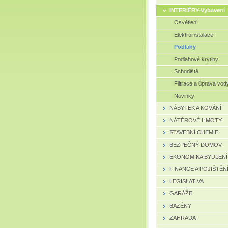
INTERIÉRY-Vybavení
Osvětlení
Elektroinstalace
Podlahy
Podlahové krytiny
Schodiště
Filtrace a úprava vod
Novinky
NÁBYTEK A KOVÁNÍ
NÁTĚROVÉ HMOTY
STAVEBNÍ CHEMIE
BEZPEČNÝ DOMOV
EKONOMIKA BYDLENÍ
FINANCE A POJIŠTĚN
LEGISLATIVA
GARÁŽE
BAZÉNY
ZAHRADA