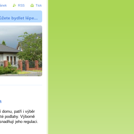
ránek
RSS
Tisk
žete bydlet lépe...
a
 domu, patří i výběr
lité podlahy. Výborně
nadňují jeho regulaci.