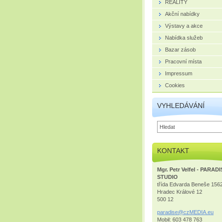
REALITY
Akční nabídky
Výstavy a akce
Nabídka služeb
Bazar zásob
Pracovní místa
Impressum
Cookies
VYHLEDÁVÁNÍ
KONTAKT
Mgr. Petr Velfel - PARAD
STUDIO
třída Edvarda Beneše 156
Hradec Králové 12
500 12
paradise
@czMEDIA
.eu
Mobil: 603 478 763