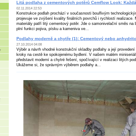
Litá podlaha z cementových potěrů Cemflow Look: Každá 
02.11.2014 22:53
Konstrukce podlah prochází v současnosti bouřlivým technologický
projevuje ve zvýšení kvality finálních povrchů i rychlostí realizace
materiály patří litý cementový potěr. Jde o samonivelační směs na 
plní funkci pojiva, písku a kameniva ve...
Podlahy moderně a chytře (1): Cementový nebo anhydrit
27.10.2014 04:08
Výběr a návrh vhodné konstrukční skladby podlahy a její provedení 
y
kroky na cestě ke spokojenému bydlení. V našem malém miniseriá
představit moderní a chytré řešení, spočívající v realizaci litých po
Ukážeme si, že správným výběrem podlahy a...
Í