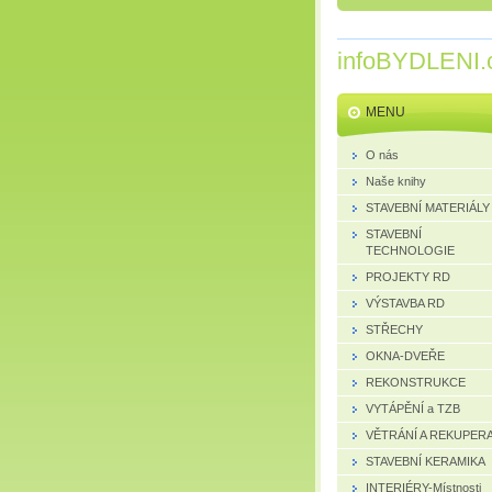
infoBYDLENI.
MENU
O nás
Naše knihy
STAVEBNÍ MATERIÁLY
STAVEBNÍ
TECHNOLOGIE
PROJEKTY RD
VÝSTAVBA RD
STŘECHY
OKNA-DVEŘE
REKONSTRUKCE
VYTÁPĚNÍ a TZB
VĚTRÁNÍ A REKUPER
STAVEBNÍ KERAMIKA
INTERIÉRY-Místnosti