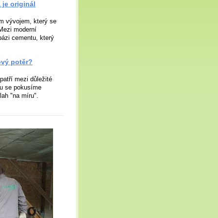
je originál
m vývojem, který se
. Mezi moderní
bázi cementu, který
ový potěr?
patří mezi důležité
lu se pokusíme
dlah "na míru".