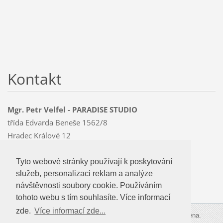
Kontakt
Mgr. Petr Velfel - PARADISE STUDIO
třída Edvarda Beneše 1562/8
Hradec Králové 12
500 12
Mobil: 603 478 763
Tyto webové stránky používají k poskytování
Tyto webové stránky používají k poskytování
paradise
@czMEDIA
.eu
služeb, personalizaci reklam a analýze
služeb, personalizaci reklam a analýze
návštevnosti soubory cookie. Používáním
návštěvnosti soubory cookie. Používáním
tohoto webu s tím souhlasíte.
tohoto webu s tím souhlasíte. Více informací
zde.
Více informací zde...
Více informací zde...
© 2009-2026 PARADISE STUDIO. Všechna práva vyhrazena.