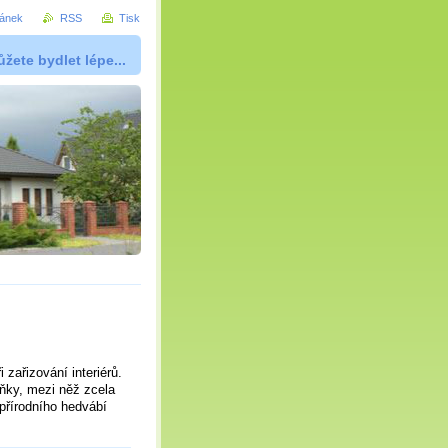
ránek
RSS
Tisk
žete bydlet lépe...
 zařizování interiérů.
ňky, mezi něž zcela
 přírodního hedvábí