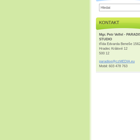
KONTAKT
Mgr. Petr Velfel - PARAD
STUDIO
třída Edvarda Beneše 156
Hradec Králové 12
500 12
paradise
@czMEDIA
.eu
Mobil: 603 478 763