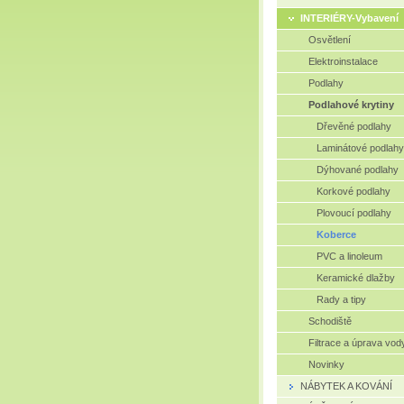
INTERIÉRY-Vybavení
Osvětlení
Elektroinstalace
Podlahy
Podlahové krytiny
Dřevěné podlahy
Laminátové podlahy
Dýhované podlahy
Korkové podlahy
Plovoucí podlahy
Koberce
PVC a linoleum
Keramické dlažby
Rady a tipy
Schodiště
Filtrace a úprava vod
Novinky
NÁBYTEK A KOVÁNÍ