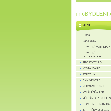
infoBYDLENI.
MENU
O nás
Naše knihy
STAVEBNÍ MATERIÁLY
STAVEBNÍ
TECHNOLOGIE
PROJEKTY RD
VÝSTAVBA RD
STŘECHY
OKNA-DVEŘE
REKONSTRUKCE
VYTÁPĚNÍ a TZB
VĚTRÁNÍ A REKUPER
STAVEBNÍ KERAMIKA
INTERIÉRY-Místnosti