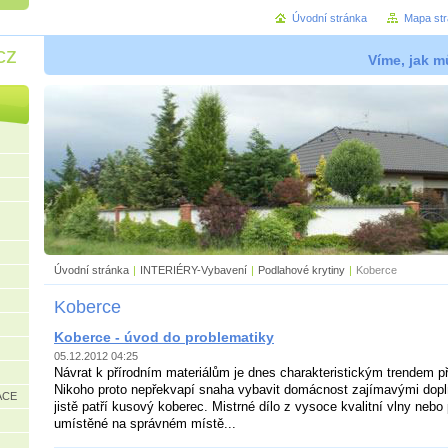
Úvodní stránka
Mapa st
cz
Víme, jak mů
Úvodní stránka
|
INTERIÉRY-Vybavení
|
Podlahové krytiny
|
Koberce
Koberce
Koberce - úvod do problematiky
05.12.2012 04:25
Návrat k přírodním materiálům je dnes charakteristickým trendem při
Nikoho proto nepřekvapí snaha vybavit domácnost zajímavými dopl
ACE
jistě patří kusový koberec. Mistrné dílo z vysoce kvalitní vlny nebo
umístěné na správném místě...