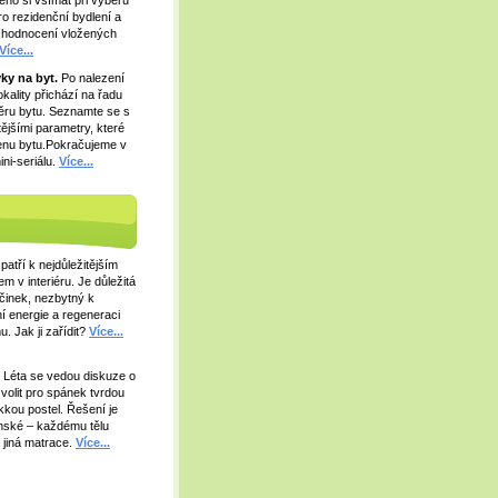
eho si všímat při výběru
pro rezidenční bydlení a
zhodnocení vložených
Více...
ky na byt.
Po nalezení
kality přichází na řadu
ěru bytu. Seznamte se s
tějšími parametry, které
cenu bytu.Pokračujeme v
ni-seriálu.
Více...
patří k nejdůležitějším
m v interiéru. Je důležitá
činek, nezbytný k
í energie a regeneraci
. Jak ji zařídit?
Více...
.
Léta se vedou diskuze o
volit pro spánek tvrdou
kou postel. Řešení je
ské – každému tělu
 jiná matrace.
Více...