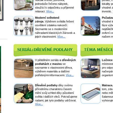
několik křesel, pohovka,
poradí, č
jednoduše řečeno nábytek,
lokality 
sloužící k odpočinku a příjemné
vhodné 
relaxaci.
Více...
investic.
Moderní světelené
Požadav
zdroje.
Výběrem svítidla řešení
vhodné lo
osvětlení zdaleka nekončí.
fáze výb
Seznamte se s moderními
nejdůleži
náhradami klasických žárovek a
ovlivní 
jejich vlastnostmi.
Více...
našem mi
V pětidílném seriálu
o dřevěných
Ložnice
podlahách z masivu
se
místnoste
seznamte s vlastnostmi dřeva,
pro odpo
výběrem materiálu a dalšími
načerpán
potřebnými informacemi.
Více...
organismu
Dřevěné podlahy
díky svému
Matrace
přírodnímu charakteru časem
tom, zda 
mění svůj vzhled díky působení
nebo měk
světla i dalších vlivů. Pokračujeme
šalamoun
radami, jak tyto podlahy udržovat.
vyhovuje
Více...