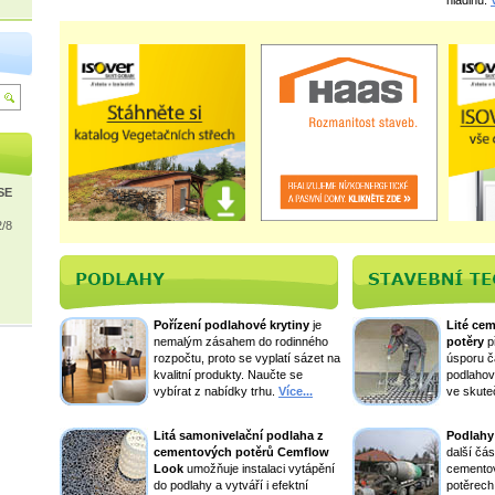
hladinu.
ISE
2/8
Pořízení podlahové krytiny
je
Lité ce
nemalým zásahem do rodinného
potěry
p
rozpočtu, proto se vyplatí sázet na
úsporu ča
kvalitní produkty. Naučte se
podlahov
vybírat z nabídky trhu.
Více...
ve skute
Litá samonivelační podlaha z
Podlahy
cementových potěrů Cemflow
další čás
Look
umožňuje instalaci vytápění
cementov
do podlahy a vytváří i efektní
potěrec