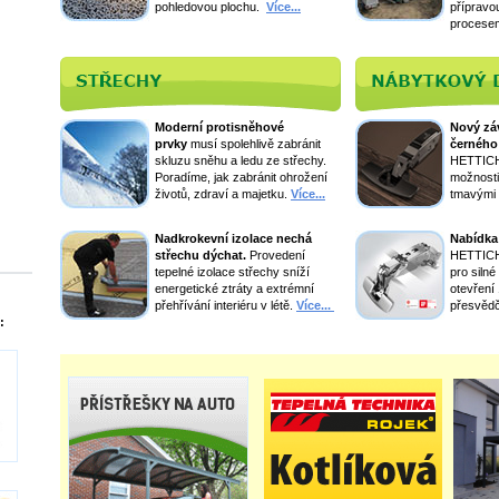
pohledovou plochu.
Více...
přípravou
procesem 
Moderní protisněhové
Nový zá
prvky
musí spolehlivě zabránit
černého
skluzu sněhu a ledu ze střechy.
HETTICH 
Poradíme, jak zabránit ohrožení
možnosti
životů, zdraví a majetku.
Více...
tmavými 
Nadkrokevní izolace nechá
Nabídka
střechu dýchat.
Provedení
HETTICH 
tepelné izolace střechy sníží
pro siln
energetické ztráty a extrémní
otevření
přehřívání interiéru v létě.
Více...
přesvědč
: