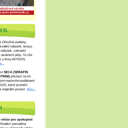
.
Dřevěné podlahy,
kvalitní nábytek, terasy,
 nábytek, zahradní
 atraktivní ploty. To vše
e u firmy AVYDON,
e...
ost
SECA (SERAFIN
TRINI)
přichází na trh
ými masivními podlahami
OD, které promění
a originální prostor.
Více...
 místo pro spokojené
Realitní specialista