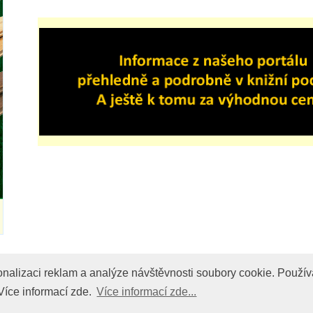
onalizaci reklam a analýze návštevnosti soubory cookie. Použív
onalizaci reklam a analýze návštěvnosti soubory cookie. Použív
SE STUDIO. Všechna práva vyhrazena.
Více informací zde.
Více informací zde...
Více informací zde...