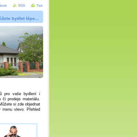
ránek
RSS
Tisk
žete bydlet lépe...
ů pro vaše bydlení i
či prodeje materiálu.
Můžete si zde objednat
v menu vlevo. Přehled