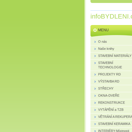
infoBYDLENI.
MENU
O nás
Naše knihy
STAVEBNÍ MATERIÁLY
STAVEBNÍ
TECHNOLOGIE
PROJEKTY RD
VÝSTAVBA RD
STŘECHY
OKNA-DVEŘE
REKONSTRUKCE
VYTÁPĚNÍ a TZB
VĚTRÁNÍ A REKUPER
STAVEBNÍ KERAMIKA
INTERIÉRY-Místnosti