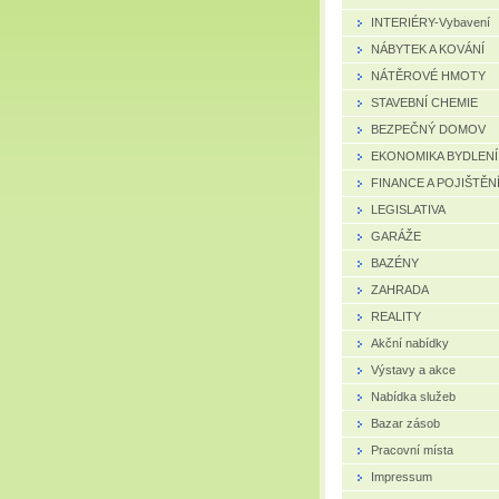
INTERIÉRY-Vybavení
NÁBYTEK A KOVÁNÍ
NÁTĚROVÉ HMOTY
STAVEBNÍ CHEMIE
BEZPEČNÝ DOMOV
EKONOMIKA BYDLENÍ
FINANCE A POJIŠTĚN
LEGISLATIVA
GARÁŽE
BAZÉNY
ZAHRADA
REALITY
Akční nabídky
Výstavy a akce
Nabídka služeb
Bazar zásob
Pracovní místa
Impressum