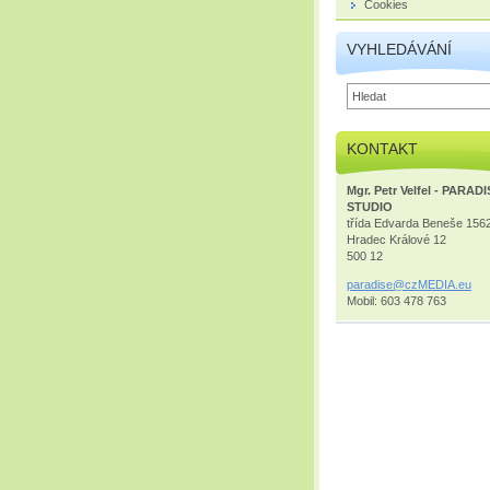
Cookies
VYHLEDÁVÁNÍ
KONTAKT
Mgr. Petr Velfel - PARAD
STUDIO
třída Edvarda Beneše 156
Hradec Králové 12
500 12
paradise
@czMEDIA
.eu
Mobil: 603 478 763