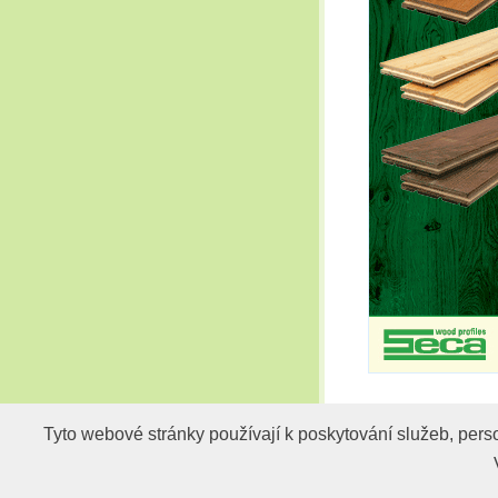
Tyto webové stránky používají k poskytování služeb, pers
Tyto webové stránky používají k poskytování služeb, pers
© 2009-2026 PARADI