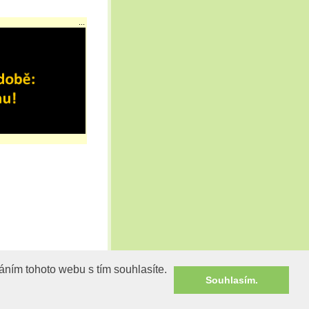
...
áním tohoto webu s tím souhlasíte.
áním tohoto webu s tím souhlasíte.
Souhlasím.
Souhlasím.