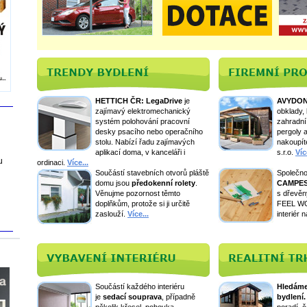
HETTICH ČR: LegaDrive
je
AVYDON
zajímavý elektromechanický
obklady, 
systém polohování pracovní
zahradní
desky psacího nebo operačního
pergoly a
stolu. Nabízí řadu zajímavých
nakoupít
aplikací doma, v kanceláři i
s.r.o.
Víc
u
ordinaci
.
Více...
Součástí stavebních otvorů pláště
Společn
domu jsou
předokenní rolety
.
CAMPES
Věnujme pozornost těmto
s dřevěn
doplňkům, protože si ji určitě
FEEL WO
zaslouží.
Více...
interiér n
Součástí každého interiéru
Hledáme
je
sedací souprava
, případně
bydlení.