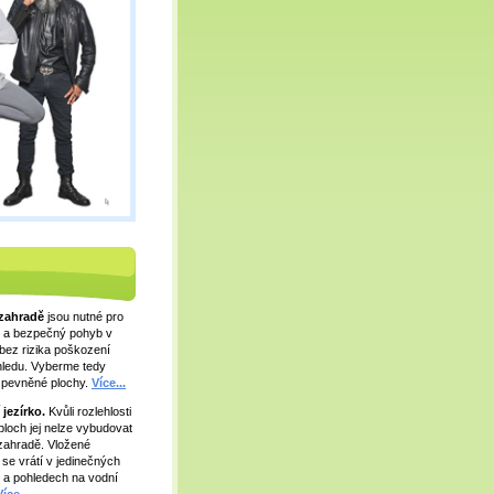
 zahradě
jsou nutné pro
 a bezpečný pohyb v
bez rizika poškození
zhledu. Vyberme tedy
zpevněné plochy.
Více...
jezírko.
Kvůli rozlehlosti
ploch jej nelze vybudovat
zahradě. Vložené
 se vrátí v jedinečných
h a pohledech na vodní