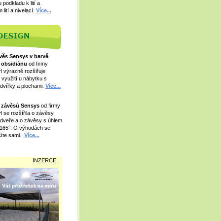
 podkladu k lití a
lití a nivelací.
Více...
věs Sensys v barvě
 obsidiánu
od firmy
výrazně rozšiřuje
 využití u nábytku s
dvířky a plochami.
Více...
 závěsů Sensys
od firmy
se rozšířila o závěsy
é dveře a o závěsy s úhlem
 165°. O výhodách se
íte sami.
Více...
INZERCE